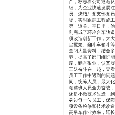
产，标志着公司逐渐从
级，为企业快速发展注
员。烧结厂党支部党员
场，实时跟踪工程施工
第一道关。平日里，他
利完成了环冷台车轨道
项改造创新工作，大大
尘搅笼、翻斗车箱斗等
查阅大量资料，结合多
养，提高了部门维护能
库，勤奋敬业，认真履
工队奋斗在一起，查看
员工工作中遇到的问题
间，统筹人员，最大化
领整班人员全力奋战，
还是小微技术改造，到
身边每一位员工，保障
项设备检修和技术改造
高吊车作业效率，延长