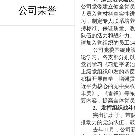
公司党委建立健全党员
公司荣誉
人员入党材料真实性进
习，制定专人联系培养
持标准、保证质量、改
队伍的活力和战斗力。
请加入党组织的员工1
公司党委围绕建设学
论学习。各支部分别以
党员学习《习近平谈治
上级党组织印发的基层
积极开展自学，增强贯
近平为核心的党中央权
丰美》、《雷锋》等系
要内容，提高全体党员
2、发挥组织战斗
突出抓班子、带队伍
推动力的党员队伍，鼓
去年11月，公司新建的