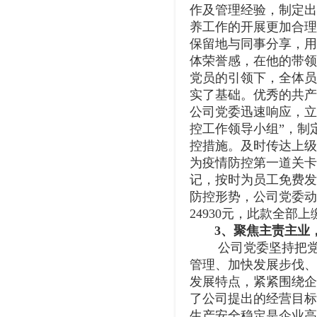
作及管理经验，制定出
养工作的开展更加合理
保留地与同事分享，用
体荣誉感，在他的带领
党员的引领下，全体员
实了基础。优秀的共产
公司党委迅速响应，立
控工作领导小组”，制
控措施。及时传达上级
为疫情防控第一道关卡
记，按时为员工免费发
防控形势，公司党委动
24930元，此款全
3、聚焦主责主业
公司党委坚持把党的
管理、加快发展步伐、
发展特点，紧紧围绕企
了公司提出的经营目标
生产安全稳定是企业高