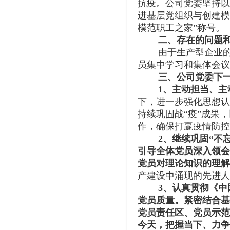
抗疫。公司党委坚持以
进基层党组织与创建模
模范职工之家”称号。
二、存在的问题
由于生产型企业的特
员集中学习和集体会议
三、公司党委下
1、主动担当、
下，进一步强化思想认
持续巩固战“疫”成果
作，确保打赢疫情防控
2、继续巩固“不
引导全体党员深入领会
党员对理论知识的理解
产建设中涌现的先进人
3、认真贯彻《中
党员质量。紧密结合基
党员责任区、党员示范
今天，把握当下、力争