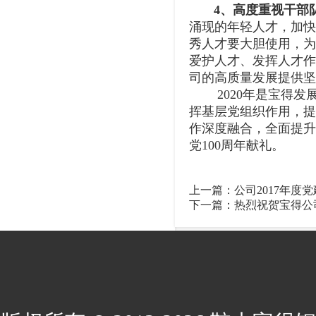
4、高度重视干部
涌现的年轻人才，加快
秀人才要大胆使用，为
爱护人才、发挥人才作
司的高质量发展提供坚
2020年是宝得发
挥基层党组织作用，提
作深度融合，全面提升
党100周年献礼。
20
上一篇：
公司2017年度
下一篇：
热烈祝贺宝得公