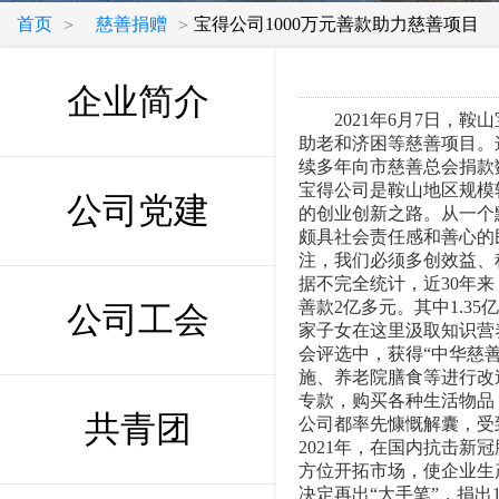
首页
慈善捐赠
宝得公司1000万元善款助力慈善项目
>
>
企业简介
2021年6月7日，鞍山
助老和济困等慈善项目。
续多年向市慈善总会捐款
宝得公司是鞍山地区规模
公司党建
的创业创新之路。从一个
颇具社会责任感和善心的
注，我们必须多创效益、
据不完全统计，近30年来
善款2亿多元。其中1.3
公司工会
家子女在这里汲取知识营
会评选中，获得“中华慈
施、养老院膳食等进行改
专款，购买各种生活物品
共青团
公司都率先慷慨解囊，受
2021年，在国内抗击
方位开拓市场，使企业生
决定再出“大手笔”，捐