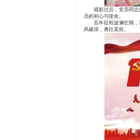
观影过后，党员同志们反
员的初心与使命。
百年征程波澜壮阔，百
风破浪，勇往直前。