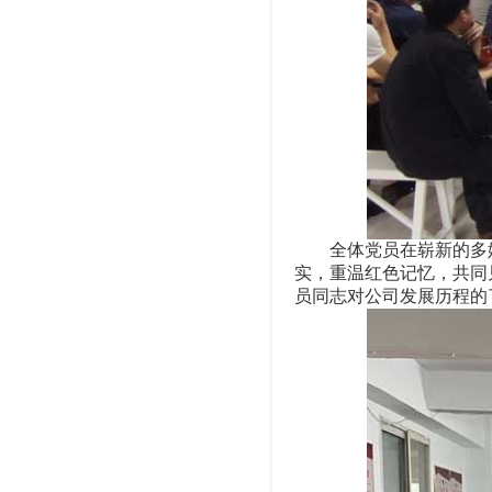
全体党员在崭新的多媒
实，重温红色记忆，共同
员同志对公司发展历程的