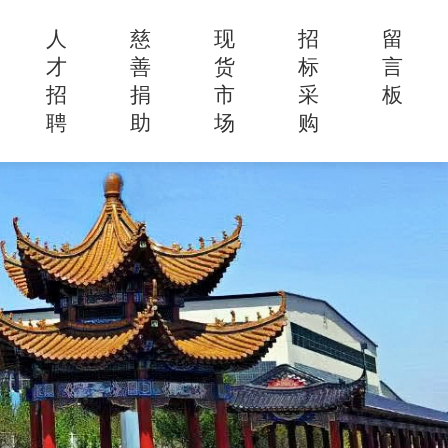
人
慈
现
招
留
才
善
货
标
言
招
捐
市
采
板
聘
助
场
购