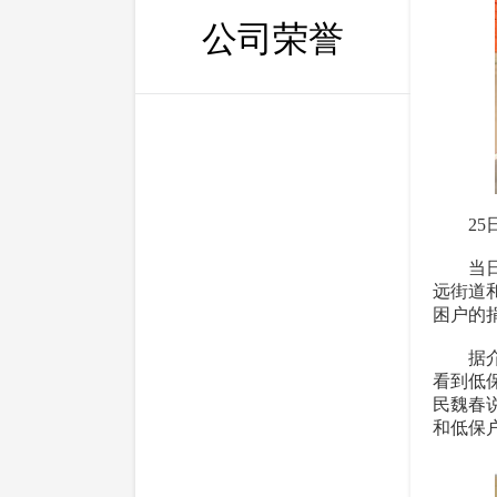
公司荣誉
25日
当日上
远街道
困户的
据介绍
看到低
民魏春
和低保