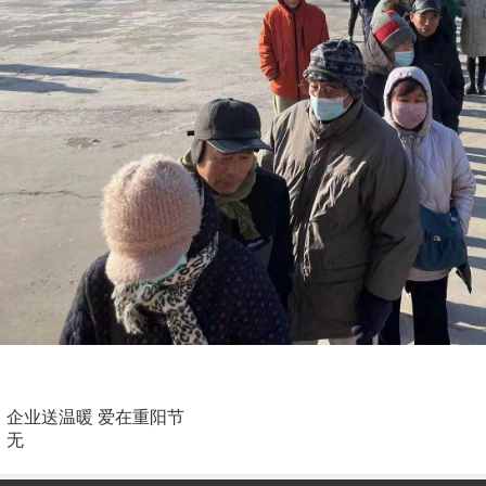
转自《鞍
：
企业送温暖 爱在重阳节
：无