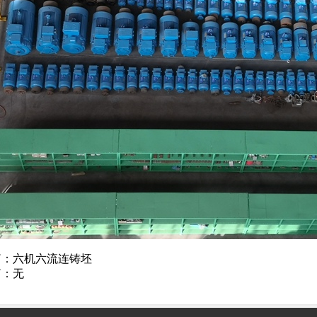
篇：
六机六流连铸坯
篇：无