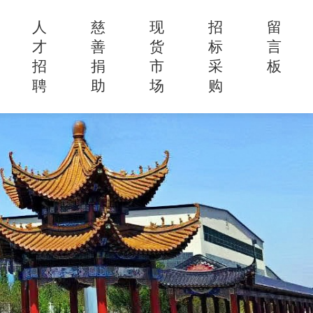
人
慈
现
招
留
才
善
货
标
言
招
捐
市
采
板
聘
助
场
购