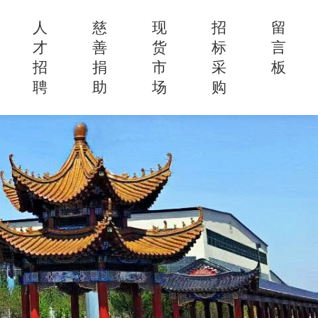
人
慈
现
招
留
才
善
货
标
言
招
捐
市
采
板
聘
助
场
购