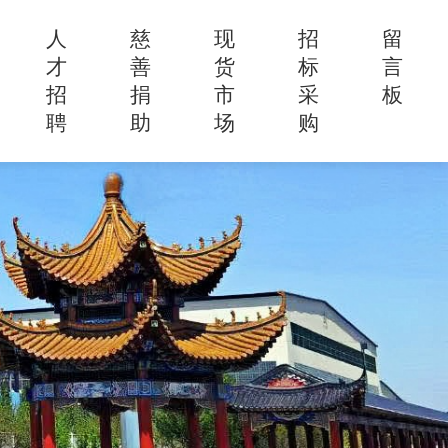
人
慈
现
招
留
才
善
货
标
言
招
捐
市
采
板
聘
助
场
购