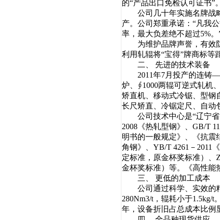
的“产品出口免检认可证书”
公司几十年实施名牌战略，
产。公司郑重承诺：“凡我
率，最大负差绝不超过5%。
为维护品牌声誉，有效防止市
利用轧辊将“宝得”牌商标
二、 先进的技术装备
2011年7月投产的连铸
炉、∮1000两辊可逆式轧
矫直机、移动式冷锯、型钢
长尺矫直、冷锯定尺、自动
公司技术中心是“辽宁省省级
2008《热轧型钢》、GB/T 
明书的一般规定》、《抗震结构用
角钢》、YB/T 4261－2
定标准，原金杯奖标准）、ZY
金杯奖标准）等。《高性能热
三、 更低的加工成本
公司通过科学、实效的精细
280Nm3/t，辊耗小于1.
年，设备折旧占总成本比例
四、 全品种现货供应